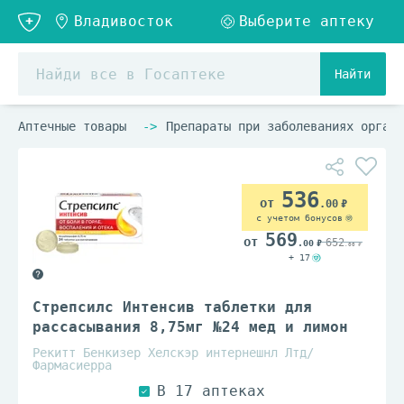
Найти
Аптечные товары
Препараты при заболеваниях органо
536
.00
с учетом бонусов
569
652
.00
.00
+ 17
Стрепсилс Интенсив таблетки для
рассасывания 8,75мг №24 мед и лимон
Рекитт Бенкизер Хелскэр интернешнл Лтд/
Фармасиерра