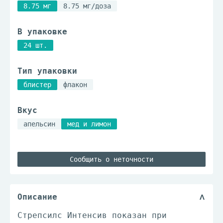
8.75 мг
8.75 мг/доза
В упаковке
24 шт.
Тип упаковки
блистер
флакон
Вкус
апельсин
мед и лимон
Сообщить о неточности
Описание
Стрепсилс Интенсив показан при