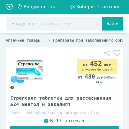
Найти
Аптечные товары
Препараты при заболеваниях органо
452
.00
с учетом бонусов
480
549
.00
.00
+ 14
Стрепсилс таблетки для рассасывания
№24 ментол и эвкалипт
Рекитт Бенкизер Хелскэр интернешнл Лтд