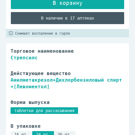
В наличии в 17 аптеках
Снимает воспаление в горле
Торговое наименование
Стрепсилс
Действующее вещество
Амилметакрезол+Дихлорбензиловый спирт
+[Левоментол]
Форма выпуска
таблетки для рассасывания
В упаковке
16 шт.
24 шт.
36 шт.