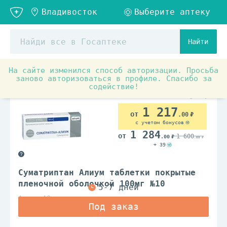
Найти
На сайте изменился способ авторизации. Просьба
Аптечные товары
Препараты от спазма и боли
О
заново авторизоваться в профиле. Спасибо за
содействие!
По рецепту
1 217
.00
с учетом бонусов
1 284
1 600
.00
.00
+ 39
Суматриптан Алиум таблетки покрытые
пленочной оболочкой 100мг №10
Алиум АО