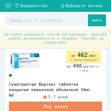
Найти
На сайте изменился способ авторизации. Просьба
Аптечные товары
Препараты от спазма и боли
О
заново авторизоваться в профиле. Спасибо за
содействие!
По рецепту
462
.00
с учетом бонусов
490
607
.00
.00
+ 15
Суматриптан Вертекс таблетки
покрытые пленочной оболочкой 50мг
№6
Вертекс АО