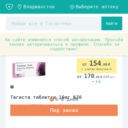
Найти
На сайте изменился способ авторизации. Просьба
Аптечные товары
Препараты при заболеваниях органо
заново авторизоваться в профиле. Спасибо за
содействие!
По рецепту
154
.00
с учетом бонусов
170
224
.00
.00
+ 5
Тагиста таблетки 16мг №30
Хемофарм ООО/Нижфарм АО