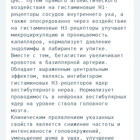
ЦНС. Путем прямого агонистического
воздействия на гистаминовые H1-
рецепторы сосудов внутреннего уха, а
также опосредованно через воздействие
на гистаминовые Н3-рецепторы улучшает
микроциркуляцию и проницаемость
капилляров, нормализует давление
эндолимфы в лабиринте и улитке.
Вместе с тем, бетагистин увеличивает
кровоток в базиллярной артерии.
Обладает выраженным центральным
эффектом, являясь ингибитором
гистаминовых Н3-рецепторов ядер
вестибулярного нерва. Нормализует
проводимость в нейронах вестибулярных
ядер на уровне ствола головного
мозга.
Клиническим проявлением указанных
свойств является снижение частоты и
интенсивности головокружений,
уменьшение шума в ушах, улучшение