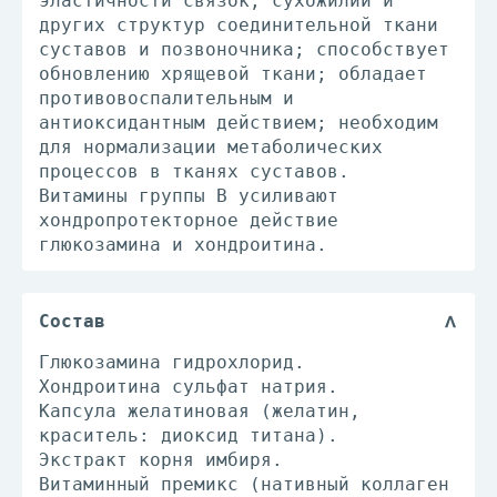
эластичности связок, сухожилий и
других структур соединительной ткани
суставов и позвоночника; способствует
обновлению хрящевой ткани; обладает
противовоспалительным и
антиоксидантным действием; необходим
для нормализации метаболических
процессов в тканях суставов.
Витамины группы B усиливают
хондропротекторное действие
глюкозамина и хондроитина.
Состав
Глюкозамина гидрохлорид.
Хондроитина сульфат натрия.
Капсула желатиновая (желатин,
краситель: диоксид титана).
Экстракт корня имбиря.
Витаминный премикс (нативный коллаген