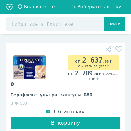
Найти
2 637
.00
с учетом бонусов
2 789
3 229
.00
.00
+ 84
Терафлекс ультра капсулы №60
ВТФ ООО