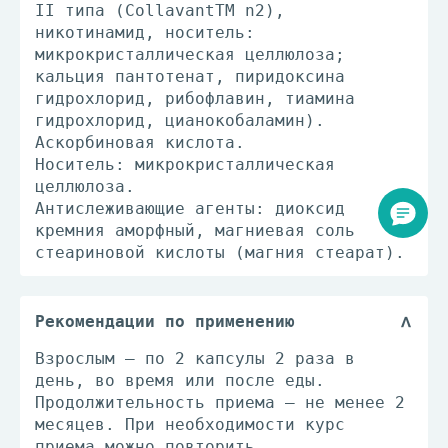
II типа (CollavantТМ n2),
никотинамид, носитель:
микрокристаллическая целлюлоза;
кальция пантотенат, пиридоксина
гидрохлорид, рибофлавин, тиамина
гидрохлорид, цианокобаламин).
Аскорбиновая кислота.
Носитель: микрокристаллическая
целлюлоза.
Антислеживающие агенты: диоксид
кремния аморфный, магниевая соль
стеариновой кислоты (магния стеарат).
Рекомендации по применению
Взрослым – по 2 капсулы 2 раза в
день, во время или после еды.
Продолжительность приема – не менее 2
месяцев. При необходимости курс
приема можно повторить.