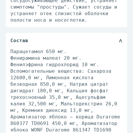
сосудосуживающее действие, устраняет
симптомы "простуды". Сужает сосуды и
устраняет отек слизистой оболочки
полости носа и носоглотки.
Состав
Парацетамол 650 мг.
Фенирамина малеат 20 мг.
Фенилэфрина гидрохлорид 10 мг.
Вспомогательные вещества: Сахароза
12600,0 мг, Лимонная кислота
безводная 850,0 мг, Натрия цитрат
дигидрат 180,0 мг, Кальция фосфат
трехосновный 35,0 мг, Ацесульфам
калия 32,500 мг, Мальтодекстрин 26,0
мг, Кремния диоксид 13,0 мг,
Ароматизатор яблоко – корица Durarome
860377 TD0691 450,0 мг, Ароматизатор
яблоко WONF Durarome 861347 TD1690