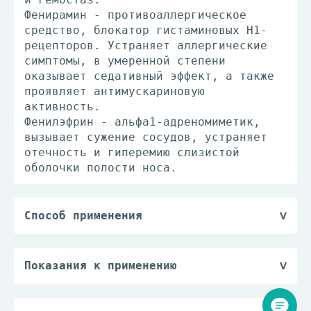
Фенирамин - противоаллергическое
средство, блокатор гистаминовых H1-
рецепторов. Устраняет аллергические
симптомы, в умеренной степени
оказывает седативный эффект, а также
проявляет антимускариновую
активность.
Фенилэфрин - альфа1-адреномиметик,
вызывает сужение сосудов, устраняет
отечность и гиперемию слизистой
оболочки полости носа.
Способ применения
Внутрь. Содержимое одного пакетика
растворяют в 1 стакане (250 мл)
горячей, но не кипящей воды.
Показания к применению
Принимают в горячем виде. Повторную
Симптоматическое лечение инфекционно-
дозу можно принимать через каждые 4-6
воспалительных заболеваний (ОРВИ, в
ч (не более 3-4 доз в течение 24 ч).