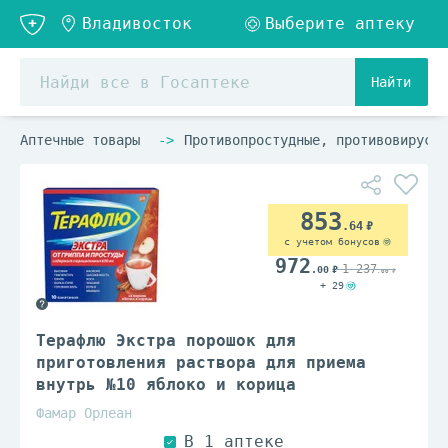
Найти
Аптечные товары
Противопростудные, противовирусны
853
.64
с учетом бонусов
972
1 237
.00
.00
+ 29
Терафлю Экстра порошок для
приготовления раствора для приема
внутрь №10 яблоко и корица
Фамар Орлеан