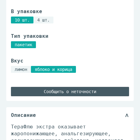
В упаковке
10 шт.
4 шт.
Тип упаковки
пакетик
Вкус
лимон
яблоко и корица
Сообщить о неточности
Описание
ТераФлю экстра оказывает
жаропонижающее, анальгезирующее,