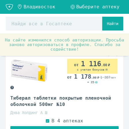
Найти
На сайте изменился способ авторизации. Просьба
Аптечные товары
Антибиотики
Препараты для ле
заново авторизоваться в профиле. Спасибо за
содействие!
По рецепту
1 116
.00
с учетом бонусов
1 178
1 387
.00
.00
+ 35
Тиберал таблетки покрытые пленочной
оболочкой 500мг №10
Дэва Холдинг А Ш