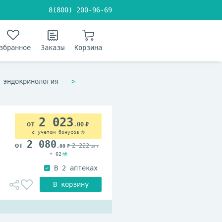
8(800) 200-96-69
збранное
Заказы
Корзина
 эндокринология
2 023
.00
с учетом бонусов
2 080
2 222
.00
.29
+ 62