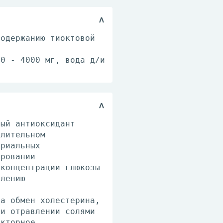
содержанию тиоктовой
00 - 4000 мг, вода д/и
ный антиоксидант
слительном
дриальных
ировании
 концентрации глюкозы
олению
на обмен холестерина,
ри отравлении солями
екторное,