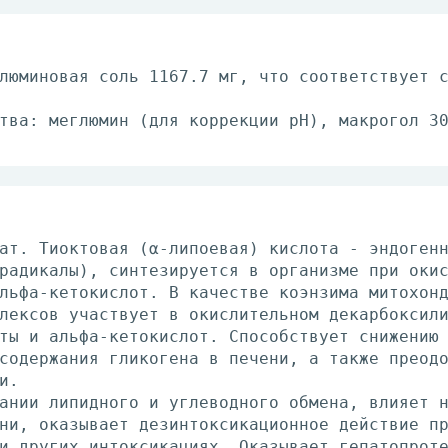
люминовая соль 1167.7 мг, что соответствует 
тва: меглюмин (для коррекции рН), макрогол 3
ат. Тиоктовая (α-липоевая) кислота - эндоген
радикалы), синтезируется в организме при оки
льфа-кетокислот. В качестве коэнзима митохон
лексов участвует в окислительном декарбоксил
ты и альфа-кетокислот. Способствует снижению
содержания гликогена в печени, а также преод
и.
ании липидного и углеводного обмена, влияет 
ни, оказывает дезинтоксикационное действие п
и других интоксикациях. Оказывает гепатопрот