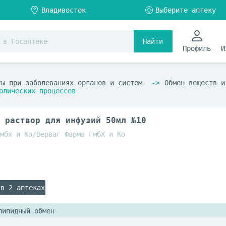
Найти
Профиль
И
ты при заболеваниях органов и систем
Обмен веществ и
олических процессов
 раствор для инфузий 50мл №10
мбх и Ко/Верваг Фарма ГмбХ и Ко
 в 2 аптеках
липидный обмен