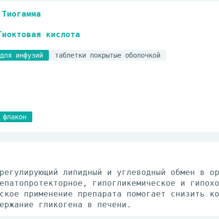
Тиогамма
Тиоктовая кислота
для инфузий
таблетки покрытые оболочкой
флакон
регулирующий липидный и углеводный обмен в о
епатопротекторное, гипогликемическое и гипох
ское применение препарата помогает снизить к
ержание гликогена в печени.