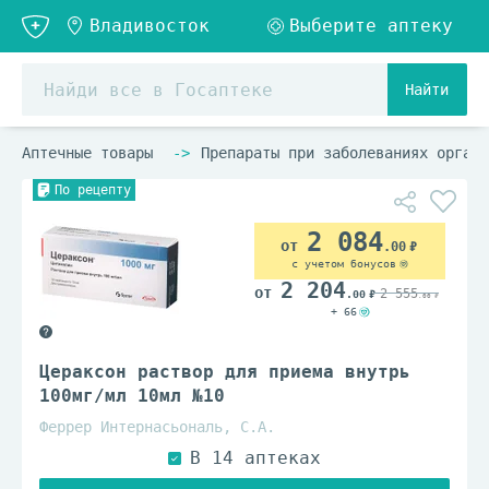
Найти
Аптечные товары
Препараты при заболеваниях органо
По рецепту
2 084
.00
с учетом бонусов
2 204
2 555
.00
.00
+ 66
Цераксон раствор для приема внутрь
100мг/мл 10мл №10
Феррер Интернасьональ, С.А.