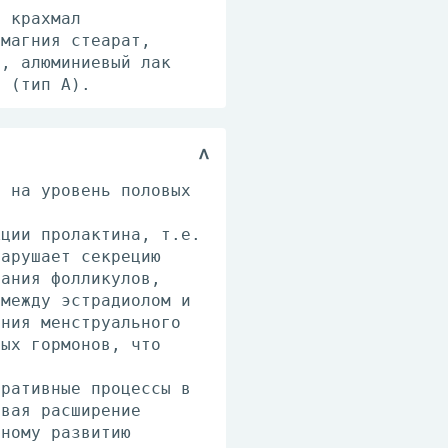
, крахмал
 магния стеарат,
), алюминиевый лак
а (тип А).
е на уровень половых
кции пролактина, т.е.
нарушает секрецию
вания фолликулов,
 между эстрадиолом и
ения менструального
ных гормонов, что
еративные процессы в
ывая расширение
тному развитию