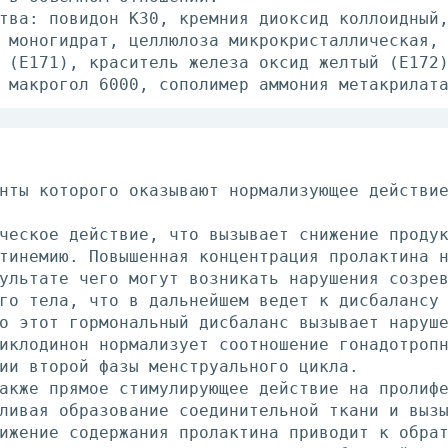
тва: повидон К30, кремния диоксид коллоидный
 моногидрат, целлюлоза микрокристаллическая,
 (Е171), краситель железа оксид желтый (E172
 макрогол 6000, сополимер аммония метакрилат
нты которого оказывают нормализующее действи
ческое действие, что вызывает снижение проду
тинемию. Повышенная концентрация пролактина 
ультате чего могут возникать нарушения созре
го тела, что в дальнейшем ведет к дисбалансу
о этот гормональный дисбаланс вызывает наруш
иклодинон нормализует соотношение гонадотроп
ии второй фазы менструального цикла.
акже прямое стимулирующее действие на пролиф
ливая образование соединительной ткани и выз
ижение содержания пролактина приводит к обра