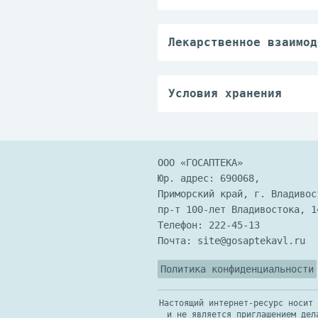
акне, нарушения менст
Случаи передозировки 
может быть оценена на
Симптомы: в случае пе
При появлении описанн
эффектов.
Лекарственное взаимод
указанных в инструкци
Лечение: проведение с
Возможно взаимное сни
дофаминовых рецепторо
эстрогенами и антиэст
Условия хранения
проконсультироваться 
Препарат следует хран
Взаимодействие с друг
температуре не выше 2
ООО «ГОСАПТЕКА»
Юр. адрес: 690068,
Приморский край, г. Владивос
пр-т 100-лет Владивостока, 1
Телефон:
222-45-13
Почта:
site@gosaptekavl.ru
Политика конфиденциальности
Настоящий интернет-ресурс носит 
и не является приглашением дел