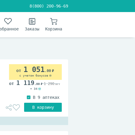
8(800) 200-96-69
збранное
Заказы
Корзина
1 051
.00
с учетом бонусов
1 119
1 290
.00
.00
+ 34