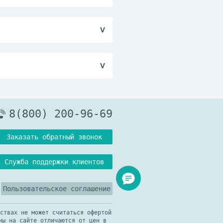
ий неизвестна, т.е. не
озозависимых побочных
очных реакций, не
титься к врачу.
 антагонистов
иновых рецепторов,
ту необходимо
одинон®.
я детей месте при
времени неизвестно.
8(800) 200-96-69
Заказать обратный звонок
Служба поддержки клиентов
Пользовательское соглашение
ствах не может считаться офертой
ны на сайте отличаются от цен в