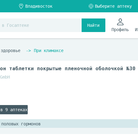
Найти
Профиль
И
 здоровье
При климаксе
он таблетки покрытые пленочной оболочкой №30
GmbH
 в 9 аптеках
 половых гормонов