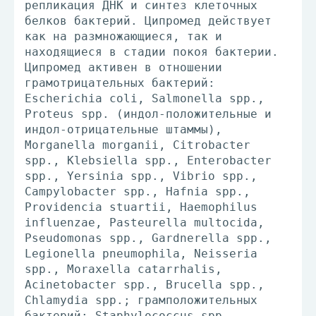
репликация ДНК и синтез клеточных
белков бактерий. Ципромед действует
как на размножающиеся, так и
находящиеся в стадии покоя бактерии.
Ципромед активен в отношении
грамотрицательных бактерий:
Escherichia coli, Salmonella spp.,
Proteus spp. (индол-положительные и
индол-отрицательные штаммы),
Morganella morganii, Citrobacter
spp., Кlebsiella spp., Enterobacter
spp., Yersinia spp., Vibrio spp.,
Campylobacter spp., Hafnia spp.,
Providencia stuartii, Haemophilus
influenzae, Pasteurella multocida,
Pseudomonas spp., Gardnerella spp.,
Legionella pneumophila, Neisseria
spp., Moraxella catarrhalis,
Acinetobacter spp., Brucella spp.,
Chlamydia spp.; грамположительных
бактерий: Staphylococcus spp.,