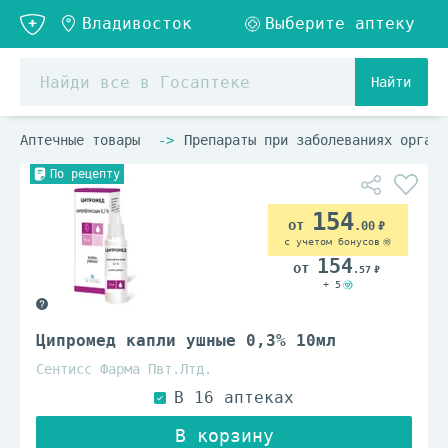
Найти
Аптечные товары
Препараты при заболеваниях органо
По рецепту
154
.00
с учетом бонусов
154
.57
+ 5
Ципромед капли ушные 0,3% 10мл
Сентисс Фарма Пвт.Лтд.