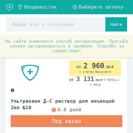
Найти
На сайте изменился способ авторизации. Просьба
Аптечные товары
Прочее
Анестезиология, Реани
заново авторизоваться в профиле. Спасибо за
содействие!
По рецепту
2 960
.00
с учетом бонусов
3 131
3 920
.00
.00
+ 94
Ультракаин Д-С раствор для инъекций
2мл №10
Делфарм Дижон