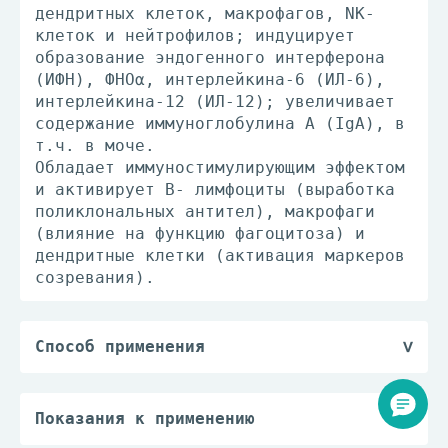
дендритных клеток, макрофагов, NK-
клеток и нейтрофилов; индуцирует
образование эндогенного интерферона
(ИФН), ФНОα, интерлейкина-6 (ИЛ-6),
интерлейкина-12 (ИЛ-12); увеличивает
содержание иммуноглобулина A (IgA), в
т.ч. в моче.
Обладает иммуностимулирующим эффектом
и активирует В- лимфоциты (выработка
поликлональных антител), макрофаги
(влияние на функцию фагоцитоза) и
дендритные клетки (активация маркеров
созревания).
Способ применения
По 1 разовой дозе ежедневно утром, в
качестве дополнительного
лекарственного средства при
Показания к применению
проведении обычной противомикробной
Комбинированное лечение и