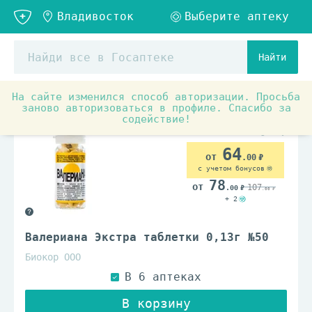
Найти
На сайте изменился способ авторизации. Просьба
Аптечные товары
Препараты при заболеваниях органо
заново авторизоваться в профиле. Спасибо за
содействие!
64
.00
с учетом бонусов
78
107
.00
.00
+ 2
Валериана Экстра таблетки 0,13г №50
Биокор ООО