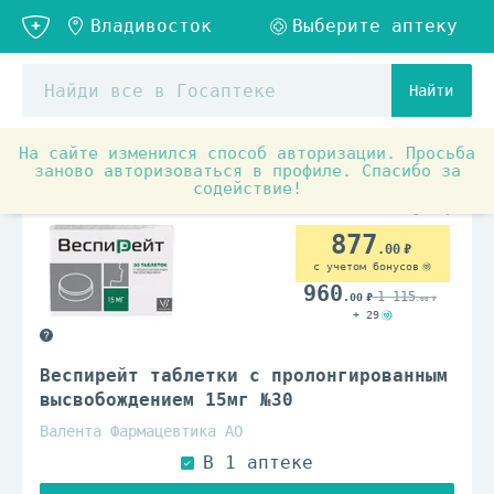
Найти
На сайте изменился способ авторизации. Просьба
Аптечные товары
Препараты при заболеваниях органо
заново авторизоваться в профиле. Спасибо за
содействие!
877
.00
с учетом бонусов
960
1 115
.00
.00
+ 29
Веспирейт таблетки с пролонгированным
высвобождением 15мг №30
Валента Фармацевтика АО