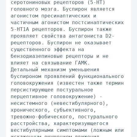
серотониновых рецепторов (5-HT)
головного мозга. Буспирон является
агонистом пресинаптических и
частичным агонистом постсинаптических
5-HT1A рецепторов. Буспирон также
проявляет свойства антагониста D2-
рецепторов. Буспирон не оказывает
существенного эффекта на
бензодиазепиновые рецепторы и не
влияет на связывание ГАМК.
Детальный механизм уменьшения
буспироном проявлений функционального
головокружения (известен также термин
персистирующее постуральное
перцептивное головокружение) -
несистемного (невестибулярного),
хронического, субъективного,
тревожно-фобического, постурального
расстройства, характеризующегося
вестибулярными симптомами (ложным или
искаженным ощущением движения,