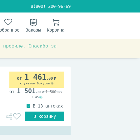
8(800) 200-96-69
збранное
Заказы
Корзина
в профиле. Спасибо за
 эндокринология
1 461
.00
с учетом бонусов
1 501
1 560
.00
.86
+ 45