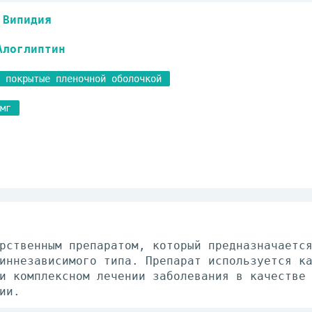
Випидия
Алоглиптин
 покрытые пленочной оболочкой
мг
рственным препаратом, который предназначаетс
иннезависимого типа. Препарат используется к
и комплексном лечении заболевания в качестве
ии.