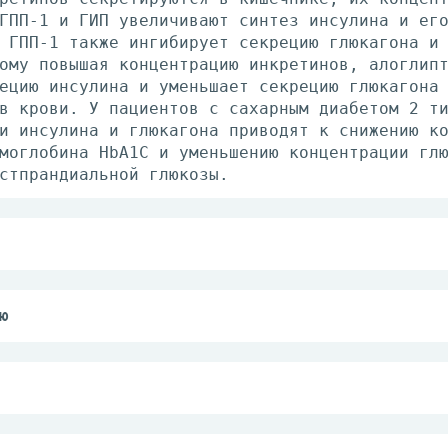
ГПП-1 и ГИП увеличивают синтез инсулина и ег
 ГПП-1 также ингибирует секрецию глюкагона и
ому повышая концентрацию инкретинов, алоглип
ецию инсулина и уменьшает секрецию глюкагона
в крови. У пациентов с сахарным диабетом 2 т
и инсулина и глюкагона приводят к снижению к
моглобина НbА1С и уменьшению концентрации гл
стпрандиальной глюкозы.
о принимать независимо от приема пищи. Табле
 не разжевывая, запивая водой.
ю
епарата Випидия составляет 25 мг 1 раз/сут в
а у взрослых для улучшения гликемического ко
тформину, тиазолидиндиону, производным сульф
терапии и физических нагрузок:
тве трехкомпонентной комбинации с метформино
пии;
ми пероральными гипогликемическими средствам
ельность к алоглиптину или к любому вспомога
 пропустил прием препарата Випидия, он долже
ерчувствительности к любому ДПП-4 ингибитору
е. Недопустим прием двойной дозы препарата В