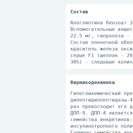
Состав
Алоглиптина бензоат 3
Вспомогательные вещес
22.5 мг, гипролоза - 
Состав пленочной обол
краситель железа окси
серые F1 (шеллак - 26
38%) - следовые колич
Фармакодинамика
Гипогликемический пре
дипептидилпептидазы-4
раз превосходит его д
ДПП-9. ДПП-4 является
семейства инкретинов:
инсулинотропного поли
Гормоны семейства инк