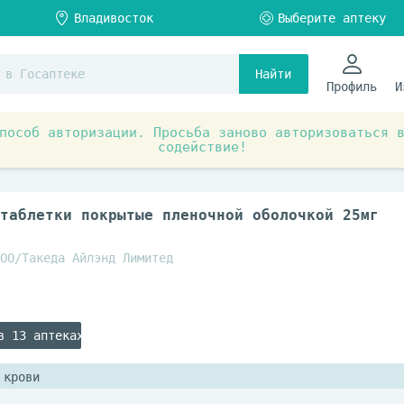
Найти
Профиль
И
пособ авторизации. Просьба заново авторизоваться 
содействие!
ты при заболеваниях органов и систем
Обмен веществ и
таблетки покрытые пленочной оболочкой 25мг
ОО/Такеда Айлэнд Лимитед
в 13 аптеках
 крови