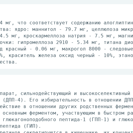
4 мг, что соответствует содержанию алоглипти
тва: ядро: маннитол - 79.7 мг, целлюлоза мик
4.5 мг, кроскармеллоза натрия - 7.5 мг, магн
очки: гипромеллоза 2910 - 5.34 мг, титана ди
д красный - 0.06 мг, макрогол 8000 - следовы
%, краситель железа оксид черный - 10%, этан
ества.
парат, сильнодействующий и высокоселективный
 (ДПП-4). Его избирательность в отношении ДП
ействие в отношении других родственных ферме
 основным ферментом, участвующим в быстром р
 глюкагоноподобного пептида-1 (ГПП-1) и глюк
пептида (ГИП).
ретинов секретируются в кишечнике, их концен