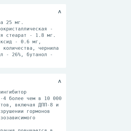
на 25 мг.
рокристаллическая -
ия стеарат - 1.8 мг.
оксид - 0.6 мг,
е количества, чернила
ол - 26%, бутанол -
 ингибитор
П-4 более чем в 10 000
нтов, включая ДПП-8 и
азрушении гормонов
озозависимого
трация повышается в