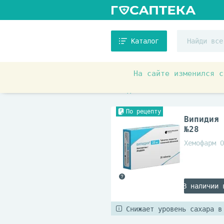
Каталог
На сайте изменился с
Аптечные товары
Препара
Антидиабетические
По рецепту
Випидия 
№28
Хемофарм О
В наличии 
Снижает уровень сахара в