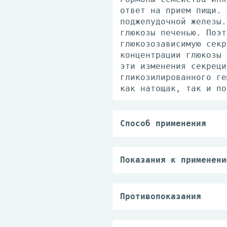
ответ на прием пищи. 
поджелудочной железы.
глюкозы печенью. Поэт
глюкозозависимую секр
концентрации глюкозы 
эти изменения секреци
гликозилированного ге
как натощак, так и по
Способ применения
Принимают внутрь.
Препарат Випидия можн
проглатывать целиком,
Показания к применени
Рекомендуемая доза пр
Сахарный диабет 2 тип
или в дополнение к ме
неэффективности дието
инсулину, или в качес
— в качестве монотера
Противопоказания
или инсулином.
— в сочетании с други
— повышенная чувствит
В случае если пациент
серьезные реакции гип
дозу как можно быстре