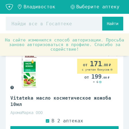
Найти
На сайте изменился способ авторизации. Просьба
Товары для красоты и здоровья
Средства по уходу з
заново авторизоваться в профиле. Спасибо за
содействие!
171
.00
с учетом бонусов
199
.00
+ 6
Vitateka масло косметическое жожоба
10мл
АромаМарка ООО