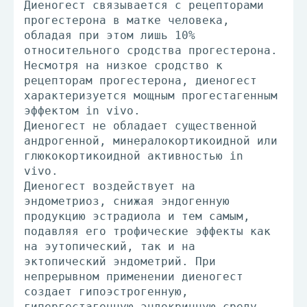
Диеногест связывается с рецепторами
прогестерона в матке человека,
обладая при этом лишь 10%
относительного сродства прогестерона.
Несмотря на низкое сродство к
рецепторам прогестерона, диеногест
характеризуется мощным прогестагенным
эффектом in vivo.
Диеногест не обладает существенной
андрогенной, минералокортикоидной или
глюкокортикоидной активностью in
vivo.
Диеногест воздействует на
эндометриоз, снижая эндогенную
продукцию эстрадиола и тем самым,
подавляя его трофические эффекты как
на эутопический, так и на
эктопический эндометрий. При
непрерывном применении диеногест
создает гипоэстрогенную,
гипергестагенную эндокринную среду,