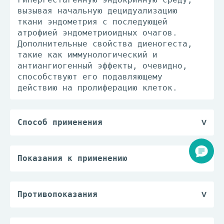
вызывая начальную децидуализацию
ткани эндометрия с последующей
атрофией эндометриоидных очагов.
Дополнительные свойства диеногеста,
такие как иммунологический и
антиангиогенный эффекты, очевидно,
способствуют его подавляющему
действию на пролиферацию клеток.
Способ применения
Для приема внутрь.
До начала приема препарата Визанна
необходимо прекратить применение
Показания к применению
гормональной контрацепции.
— лечение эндометриоза.
Начало приема препарата Визанна
возможно в любой день менструального
Противопоказания
цикла. Принимают по 1 таб./сут без
Визанну не следует применять при
перерыва, предпочтительно в одно и то
наличии любого из перечисленных ниже
же время каждый день, при