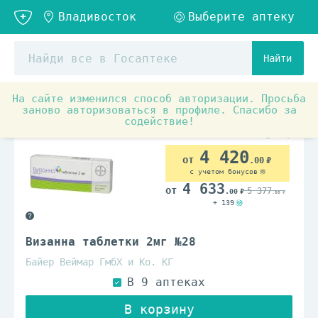
Найти
На сайте изменился способ авторизации. Просьба
Аптечные товары
Женское здоровье
Контрацепти
заново авторизоваться в профиле. Спасибо за
содействие!
По рецепту
4 420
.00
с учетом бонусов
4 633
5 377
.00
.00
+ 139
Визанна таблетки 2мг №28
Байер Веймар ГмбХ и Ко. КГ