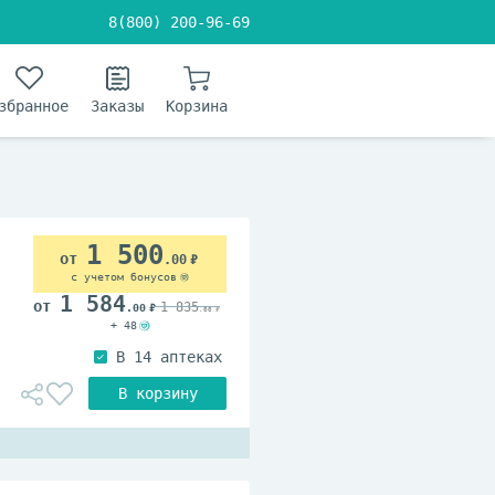
8(800) 200-96-69
збранное
Заказы
Корзина
1 500
.00
с учетом бонусов
1 584
1 835
.00
.00
+ 48