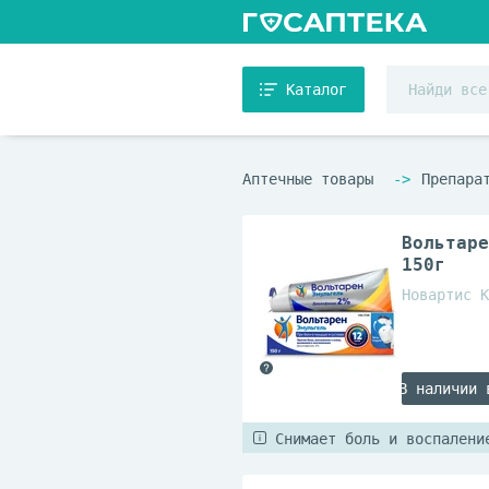
Каталог
Аптечные товары
Препара
Вольтаре
150г
Новартис К
В наличии 
Снимает боль и воспалени