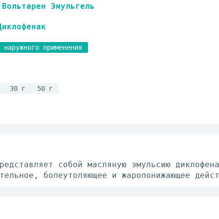
Вольтарен Эмульгель
Диклофенак
 наружного применения
30 г
50 г
редставляет собой масляную эмульсию диклофен
тельное, болеутоляющее и жаропонижающее дейс