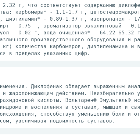
 2.32 г, что соответствует содержанию диклоф
тва: карбомеры* - 1.1-1.7 г, цетостеаромакро
, диэтиламин* - 0.89-1.37 г, изопропанол - 1
ирт - 0.75 г, ароматизатор эвкалиптовый - 0.
уол - 0.02 г, вода очищенная* - 64.22-65.32 
азличного производственного оборудования и р
 кг) количества карбомеров, диэтиленамина и 
ся в пределах указанных цифр.
именения. Диклофенак обладает выраженным ана
 и жаропонижающим действием. Неизбирательно 
рахидоновой кислоты. Вольтарен® Эмульгель® и
индрома и воспаления в суставах, мышцах и св
оисхождения, способствуя уменьшению боли и о
сом, увеличивая подвижность суставов.