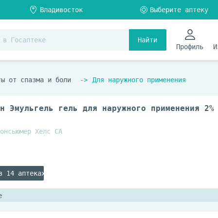
Найти
Профиль
И
ты от спазма и боли
Для наружного применения
н Эмульгель гель для наружного применения 2%
онсьюмер Хелс СА
в 14 аптеках
е