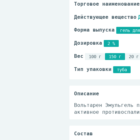
Торговое наименование
Действующее вещество
Форма выпуска
гель для
Дозировка
2 %
Вес
100 г
150 г
20 г
Тип упаковки
туба
Описание
Вольтарен Эмульгель п
активное противоспали
Состав