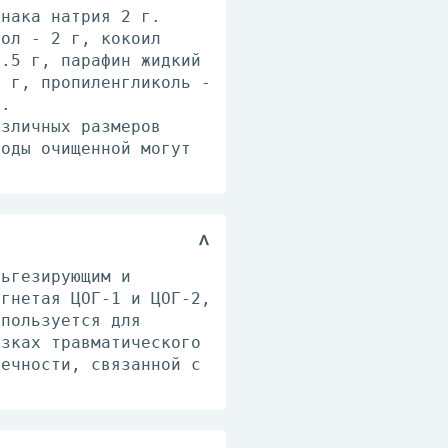
енака натрия 2 г.
гол - 2 г, кокоил
7.5 г, парафин жидкий
1 г, пропиленгликоль -
г.
азличных размеров
воды очищенной могут
льгезирующим и
угнетая ЦОГ-1 и ЦОГ-2,
спользуется для
язках травматического
течности, связанной с