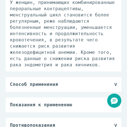
У женщин, принимающих комбинированные
пероральные контрацептивы,
менструальный цикл становится более
регулярным, реже наблюдаются
болезненные менструации, уменьшается
интенсивность и продолжительность
кровотечения, в результате чего
снижается риск развития
железодефицитной анемии. Кроме того,
есть данные о снижении риска развития
рака эндометрия и рака яичников.
Способ применения
Драже следует принимать внутрь в
порядке, указанном на упаковке,
каждый день примерно в одно и то же
Показания к применению
время, запивая небольшим количеством
— контрацепция.
воды. Жанин® следует принимать по 1
драже/сут непрерывно в течение 21
Противопоказания