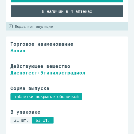
В наличии в 4 аптеках
Подавляет овуляцию
Торговое наименование
Жанин
Действующее вещество
Диеногест+Этинилэстрадиол
Форма выпуска
таблетки покрытые оболочкой
В упаковке
21 шт.
63 шт.