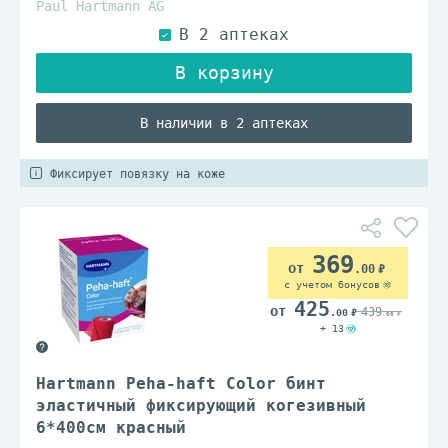
Paul Hartmann AG
В наличии в 2 аптеках
Фиксирует повязку на коже
369
.00
с учетом бонусов
425
439
.00
.00
+ 13
Hartmann Peha-haft Color бинт
эластичный фиксирующий когезивный
6*400см красный