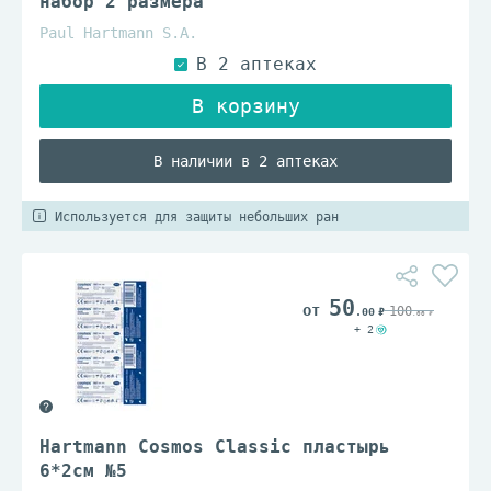
набор 2 размера
Paul Hartmann S.A.
В наличии в 2 аптеках
Используется для защиты небольших ран
50
100
.00
.00
+ 2
Hartmann Cosmos Classic пластырь
6*2см №5