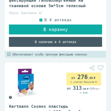
фиксирующий гипоаллергенный на
тканевой основе 5м*5см телесный
Пауль Хартманн АГ
В наличии в 4 аптеках
Обеспечивает особо прочную фиксацию повязок
276
.00
с учетом бонусов
313
329
.00
.00
+ 9
Hartmann Cosmos пластырь