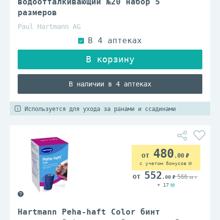
водоотталкивающий №20 набор 5
размеров
Paul Hartmann AG
В наличии в 4 аптеках
Используется для ухода за ранами и ссадинами
480
.00
с учетом бонусов
552
566
.00
.00
+ 17
Hartmann Peha-haft Color бинт