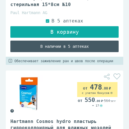
стерильная 15*8см №10
Paul Hartmann AG
В наличии в 5 аптеках
Обеспечивает заживление ран и швов после операции
478
.00
с учетом бонусов
550
564
.00
.00
+ 17
Hartmann Cosmos hydro пластырь
гидроколлоидный для влажных мозолей