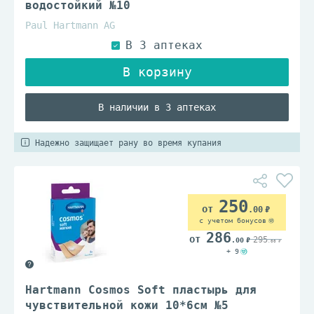
водостойкий №10
Paul Hartmann AG
В наличии в 3 аптеках
Надежно защищает рану во время купания
250
.00
с учетом бонусов
286
295
.00
.00
+ 9
Hartmann Cosmos Soft пластырь для
чувствительной кожи 10*6см №5