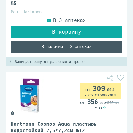
№5
Paul Hartmann
В наличии в 3 аптеках
Защищает рану от давления и трения
309
.00
с учетом бонусов
356
365
.00
.00
+ 11
Hartmann Cosmos Aqua пластырь
водостойкий 2,5*7,2см №12