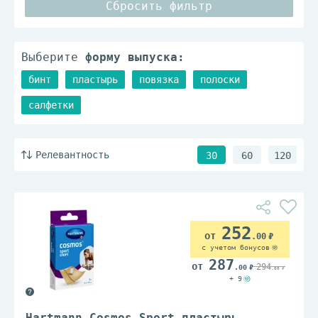
Сбросить фильтр
Выберите
форму выпуска:
бинт
пластырь
повязка
полоски
салфетки
Релевантность
30
60
120
252
.00
с учетом бонусов
287
294
.00
.00
+ 9
Hartmann Cosmos Sport пластырь