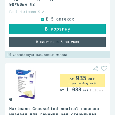
90*60мм №3
Paul Hartmann S.A.
В наличии в 5 аптеках
Способствуют заживлению мозоли
935
.00
с учетом бонусов
1 088
1 116
.00
.00
Hartmann Grassolind neutral повязка
мазевая для лечения ран стерильная