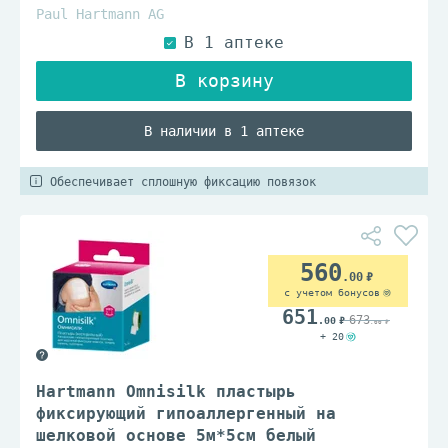
Paul Hartmann AG
В наличии в 1 аптеке
Обеспечивает сплошную фиксацию повязок
560
.00
с учетом бонусов
651
673
.00
.00
+ 20
Hartmann Omnisilk пластырь
фиксирующий гипоаллергенный на
шелковой основе 5м*5см белый