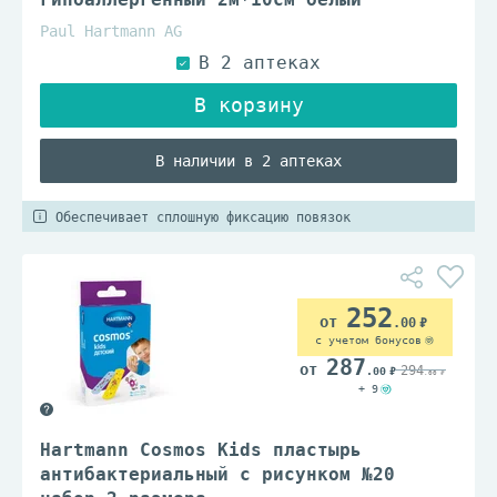
Paul Hartmann AG
В наличии в 2 аптеках
Обеспечивает сплошную фиксацию повязок
252
.00
с учетом бонусов
287
294
.00
.00
+ 9
Hartmann Cosmos Kids пластырь
антибактериальный с рисунком №20