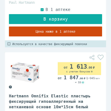
Paul Hartmann
Цена ниже в 1 аптеке
Используется в качестве фиксирующей повязки
1 613
.00
с учетом бонусов
1 847
1 945
.00
.00
+ 55
Hartmann Omnifix Elastic пластырь
фиксирующий гипоаллергенный на
нетканевой основе 10м*15см белый