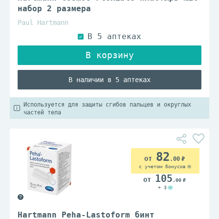
набор 2 размера
Paul Hartmann
В наличии в 5 аптеках
Используется для защиты сгибов пальцев и округлых
частей тела
82
.00
с учетом бонусов
105
.00
+ 3
Hartmann Peha-Lastoform бинт