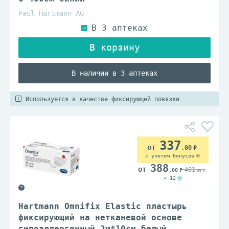
Paul Hartmann AG
В наличии в 3 аптеках
Используется в качестве фиксирующей повязки
337
.00
с учетом бонусов
388
401
.00
.00
+ 12
Hartmann Omnifix Elastic пластырь
фиксирующий на нетканевой основе
гипоаллергенный 2м*10см белый