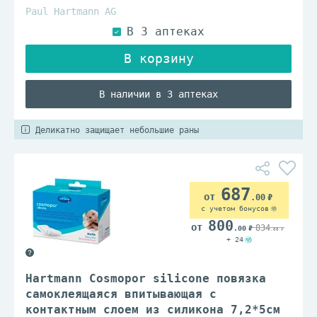
Paul Hartmann AG
В наличии в 3 аптеках
Деликатно защищает небольшие раны
687
.00
с учетом бонусов
800
834
.00
.00
+ 24
Hartmann Cosmopor silicone повязка
самоклеящаяся впитывающая с
контактным слоем из силикона 7,2*5см