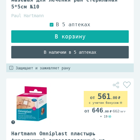
5*5см №10
Paul Hartmann
В наличии в 5 аптеках
Защищает и заживляет рану
561
.00
с учетом бонусов
646
662
.00
.00
+ 19
Hartmann Omniplast пластырь