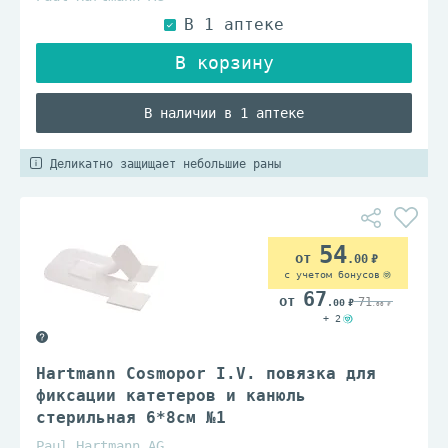
В наличии в 1 аптеке
Деликатно защищает небольшие раны
54
.00
с учетом бонусов
67
71
.00
.00
+ 2
Hartmann Cosmopor I.V. повязка для
фиксации катетеров и канюль
стерильная 6*8см №1
Paul Hartmann AG