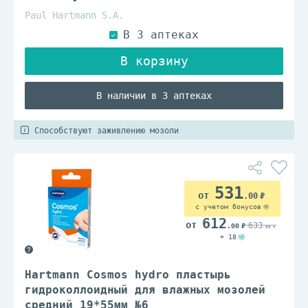
Paul Hartmann S.A.
В наличии в 3 аптеках
Способствуют заживлению мозоли
531
.00
с учетом бонусов
612
633
.00
.00
+ 18
Hartmann Cosmos hydro пластырь
гидроколлоидный для влажных мозолей
средний 19*55мм №6