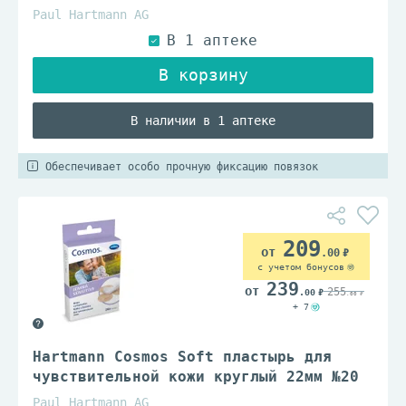
Paul Hartmann AG
В наличии в 1 аптеке
Обеспечивает особо прочную фиксацию повязок
209
.00
с учетом бонусов
239
255
.00
.00
+ 7
Hartmann Cosmos Soft пластырь для
чувствительной кожи круглый 22мм №20
Paul Hartmann AG