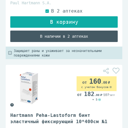
Paul Hartmann S.A.
В наличии в 2 аптеках
Защищает раны и ухаживает за незначительными
повреждениями кожи
160
.00
с учетом бонусов
182
187
.00
.00
+ 5
Hartmann Peha-Lastoform бинт
эластичный фиксирующий 10*400см №1