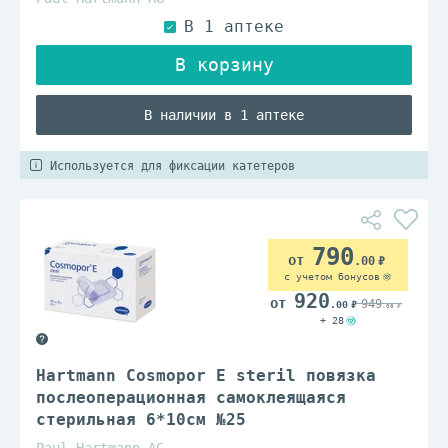
В наличии в 1 аптеке
Используется для фиксации катетеров
790
.00
с учетом бонусов
920
949
.00
.00
+ 28
Hartmann Cosmopor E steril повязка
послеоперационная самоклеящаяся
стерильная 6*10см №25