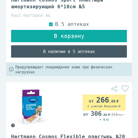
амортизирующий 6*10см №5
Paul Hartmann AG
В наличии в 5 аптеках
Предупреждает повреждения кожи при физических
нагрузках
266
.00
с учетом бонусов
306
314
.00
.00
+ 9
Hartmann Cosmos Flexible пластырь №20