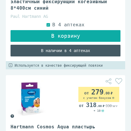
эластичный фиксирующий когезивный
8*400см синий
Paul Hartmann AG
В наличии в 4 аптеках
Используется в качестве фиксирующей повязки
279
.00
с учетом бонусов
318
330
.00
.00
+ 10
Hartmann Cosmos Aqua пластырь