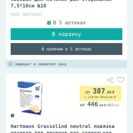
7,5*10см №10
Paul Hartmann
В наличии в 5 аптеках
Защищает и заживляет рану
387
.00
с учетом бонусов
446
457
.00
.00
Hartmann Grassolind neutral повязка
мазевая для лечения ран стерильная