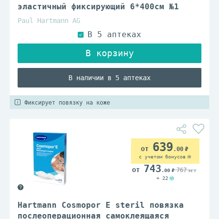
эластичный фиксирующий 6*400см №1
Paul Hartmann AG
В наличии в 5 аптеках
Фиксирует повязку на коже
639
.00
с учетом бонусов
743
767
.00
.00
+ 22
Hartmann Cosmopor E steril повязка
послеоперационная самоклеящаяся