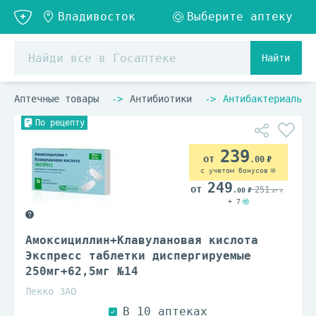
Найти
Аптечные товары
Антибиотики
Антибактериальны
По рецепту
239
.00
с учетом бонусов
249
251
.00
.67
+ 7
Амоксициллин+Клавулановая кислота
Экспресс таблетки диспергируемые
250мг+62,5мг №14
Лекко ЗАО