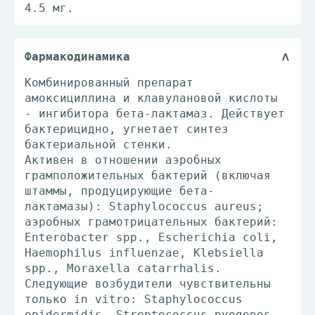
4.5 мг.
Фармакодинамика
Комбинированный препарат
амоксициллина и клавулановой кислоты
- ингибитора бета-лактамаз. Действует
бактерицидно, угнетает синтез
бактериальной стенки.
Активен в отношении аэробных
грамположительных бактерий (включая
штаммы, продуцирующие бета-
лактамазы): Staphylococcus aureus;
аэробных грамотрицательных бактерий:
Enterobacter spp., Escherichia coli,
Haemophilus influenzae, Klebsiella
spp., Moraxella catarrhalis.
Следующие возбудители чувствительны
только in vitro: Staphylococcus
epidermidis, Streptococcus pyogenes,