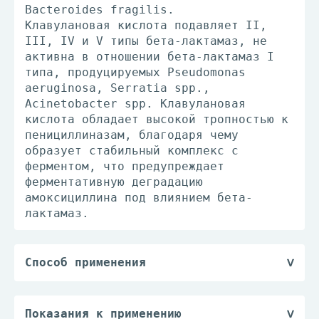
Bacteroides fragilis.
Клавулановая кислота подавляет II,
III, IV и V типы бета-лактамаз, не
активна в отношении бета-лактамаз I
типа, продуцируемых Pseudomonas
aeruginosa, Serratia spp.,
Acinetobacter spp. Клавулановая
кислота обладает высокой тропностью к
пенициллиназам, благодаря чему
образует стабильный комплекс с
ферментом, что предупреждает
ферментативную деградацию
амоксициллина под влиянием бета-
лактамаз.
Способ применения
Внутрь, в/в.
Дозы приведены в пересчете на
амоксициллин. Режим дозирования
Показания к применению