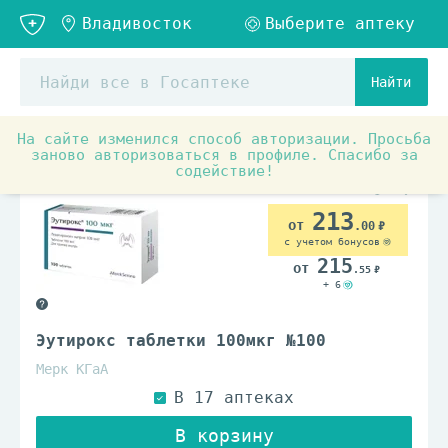
Найти
На сайте изменился способ авторизации. Просьба
Аптечные товары
Препараты при заболеваниях органо
заново авторизоваться в профиле. Спасибо за
содействие!
По рецепту
213
.00
с учетом бонусов
215
.55
+ 6
Эутирокс таблетки 100мкг №100
Мерк КГаА