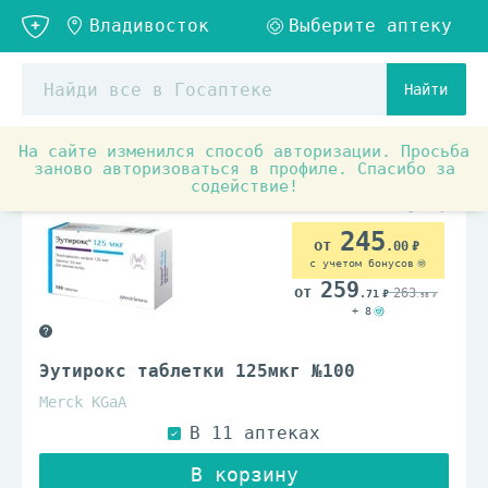
Найти
На сайте изменился способ авторизации. Просьба
Аптечные товары
Препараты при заболеваниях органо
заново авторизоваться в профиле. Спасибо за
содействие!
По рецепту
245
.00
с учетом бонусов
259
263
.71
.98
+ 8
Эутирокс таблетки 125мкг №100
Merck KGaA