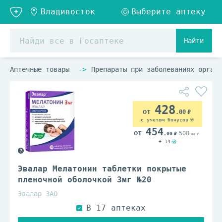
Найти
Аптечные товары
Препараты при заболеваниях органо
428
.00
с учетом бонусов
454
508
.00
.00
+ 14
Эвалар Мелатонин таблетки покрытые
пленочной оболочкой 3мг №20
Эвалар ЗАО