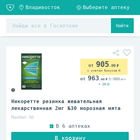
Найти
905
.00
с учетом бонусов
963
1 080
.00
.00
+ 29
Никоретте резинка жевательная
лекарственная 2мг №30 морозная мята
МакНил АБ