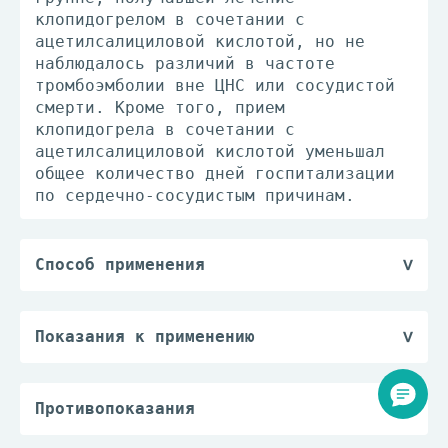
клопидогрелом в сочетании с
ацетилсалициловой кислотой, но не
наблюдалось различий в частоте
тромбоэмболии вне ЦНС или сосудистой
смерти. Кроме того, прием
клопидогрела в сочетании с
ацетилсалициловой кислотой уменьшал
общее количество дней госпитализации
по сердечно-сосудистым причинам.
Способ применения
Для профилактики ишемических
нарушений.
Для профилактики ишемических
Показания к применению
нарушений у больных после
Предотвращение атеротромботических
перенесенного инфаркта миокарда,
осложнений (в комбинации с АСК) у
ишемического инсульта и
пациентов с острым коронарным
Противопоказания
диагностированного заболевания
синдромом:
— повышенная чувствительность к
периферических артерий взрослым (в
— без подъема сегмента ST