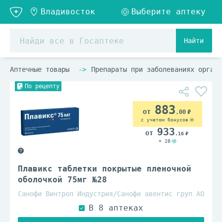
Найти
Аптечные товары
Препараты при заболеваниях органо
По рецепту
883
.00
с учетом бонусов
933
.16
+ 28
Плавикс таблетки покрытые пленочной
оболочкой 75мг №28
Санофи Винтроп Индустрия/Санофи авентис груп АО