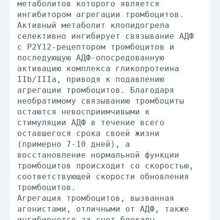
метаболитов которого является
ингибитором агрегации тромбоцитов.
Активный метаболит клопидогрела
селективно ингибирует связывание АДФ
с P2Y12-рецептором тромбоцитов и
последующую АДФ-опосредованную
активацию комплекса гликопротеина
IIb/IIIа, приводя к подавлению
агрегации тромбоцитов. Благодаря
необратимому связыванию тромбоциты
остаются невосприимчивыми к
стимуляции АДФ в течение всего
оставшегося срока своей жизни
(примерно 7-10 дней), а
восстановление нормальной функции
тромбоцитов происходит со скоростью,
соответствующей скорости обновления
тромбоцитов.
Агрегация тромбоцитов, вызванная
агонистами, отличными от АДФ, также
ингибируется за счет блокады