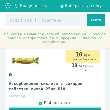
Найти
На сайте изменился способ авторизации. Просьба
Аптечные товары
Витамины и БАД
Витамины и ви
заново авторизоваться в профиле. Спасибо за
содействие!
10
.00
с учетом бонусов
38
45
.00
.00
+ 1
Аскорбиновая кислота с сахаром
таблетки лимон 25мг №10
Аскопром ООО