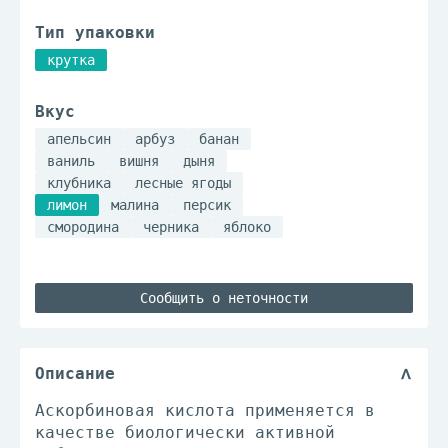
Тип упаковки
крутка
Вкус
апельсин
арбуз
банан
ваниль
вишня
дыня
клубника
лесные ягоды
лимон
малина
персик
смородина
черника
яблоко
Сообщить о неточности
Описание
Аскорбиновая кислота применяется в
качестве биологически активной