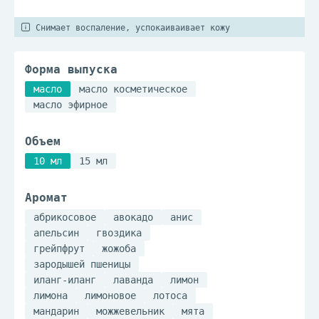
Снимает воспаление, успокаиваивает кожу
Форма выпуска
масло
масло косметическое
масло эфирное
Объем
10 мл
15 мл
Аромат
абрикосовое
авокадо
анис
апельсин
гвоздика
грейпфрут
жожоба
зародышей пшеницы
иланг-иланг
лаванда
лимон
лимона
лимоновое
лотоса
мандарин
можжевельник
мята