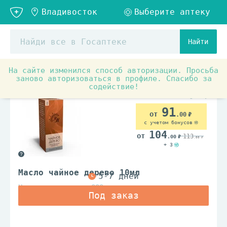
Найти
На сайте изменился способ авторизации. Просьба
Товары для красоты и здоровья
Мир Ароматов
заново авторизоваться в профиле. Спасибо за
содействие!
91
.00
с учетом бонусов
104
113
.00
.00
+ 3
Масло чайное дерево 10мл
Натуральные масла ООО