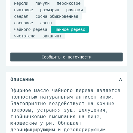
нероли
пачули
персиковое
пихтовое
розмарин
ромашки
сандал
сосна обыкновенная
сосновое
сосны
чайного дерева
чайное дерево
чистотела
эвкалипт
Сообщить о неточности
Описание
Эфирное масло чайного дерева является
полностью натуральным антисептиком.
Благоприятно воздействует на кожные
покровы, устраняя зуд, шелушения,
гнойничковые высыпания на лице,
юношеские угри. Обладает
дезинфицирующим и дезодорирующим