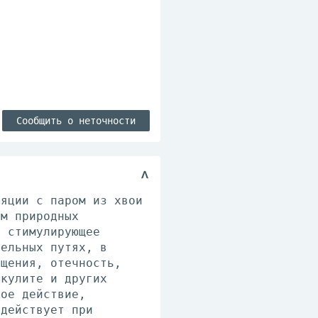
Сообщить о неточности
ляции с паром из хвои
ом природных
, стимулирующее
тельных путях, в
ущения, отечность,
икулите и других
кое действие,
 действует при