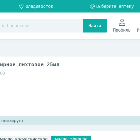
Найти
Профиль
И
ирное пихтовое 25мл
ОО
тонизирует
масло косметическое
масло эфирное