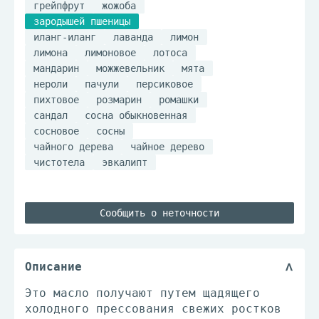
грейпфрут
жожоба
зародышей пшеницы
иланг-иланг
лаванда
лимон
лимона
лимоновое
лотоса
мандарин
можжевельник
мята
нероли
пачули
персиковое
пихтовое
розмарин
ромашки
сандал
сосна обыкновенная
сосновое
сосны
чайного дерева
чайное дерево
чистотела
эвкалипт
Сообщить о неточности
Описание
Это масло получают путем щадящего
холодного прессования свежих ростков