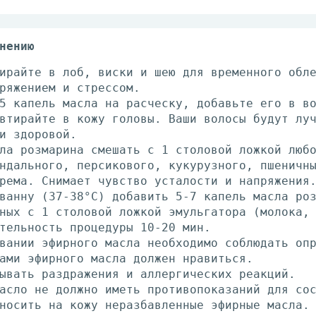
нению
ирайте в лоб, виски и шею для временного обл
ряжением и стрессом.
5 капель масла на расческу, добавьте его в в
втирайте в кожу головы. Ваши волосы будут лу
и здоровой.
ла розмарина смешать с 1 столовой ложкой люб
ндального, персикового, кукурузного, пшеничн
рема. Снимает чувство усталости и напряжения
ванну (37-38°С) добавить 5-7 капель масла ро
ных с 1 столовой ложкой эмульгатора (молока,
тельность процедуры 10-20 мин.
вании эфирного масла необходимо соблюдать оп
ами эфирного масла должен нравиться.
ывать раздражения и аллергических реакций.
асло не должно иметь противопоказаний для со
носить на кожу неразбавленные эфирные масла.