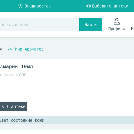
Найти
Профиль
И
я
Мир Ароматов
змарин 10мл
е масла ООО
 в 1 аптеке
шает состояние кожи