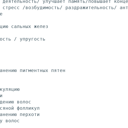
 деятельность/ улучшает память/повышает конц
 стресс /возбудимость/ раздражительность/ ан
е
цию сальных желез
ость / упругость
анению пигментных пятен
куляцию
и
дению волос
сяной фолликул
анению перхоти
у волос