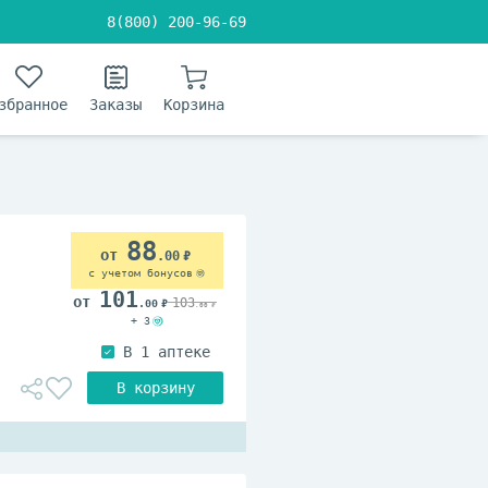
8(800) 200-96-69
збранное
Заказы
Корзина
88
.00
с учетом бонусов
101
103
.00
.00
+ 3