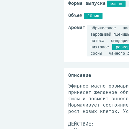
Форма выпуска
масло
Объем
10 мл
Аромат
абрикосовое
ав
зародышей пшениц
лотоса
мандари
пихтовое
розма
сосны
чайного 
Описание
Эфирное масло розмари
принесет желанное обл
силы и повысит выносл
Нормализует состояние
рост новых клеток. Ус
ДЕЙСТВИЕ: