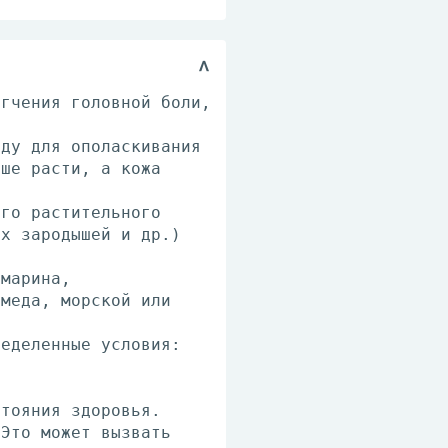
егчения головной боли,
оду для ополаскивания
чше расти, а кожа
ого растительного
ых зародышей и др.)
.
змарина,
 меда, морской или
ределенные условия:
стояния здоровья.
 Это может вызвать