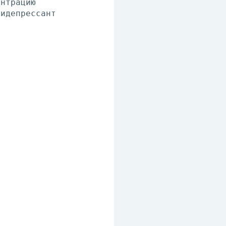
ентрацию
тидепрессант