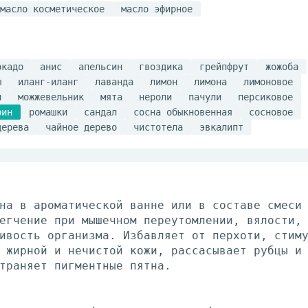
масло косметическое
масло эфирное
окадо
анис
апельсин
гвоздика
грейпфрут
жожоба
ы
иланг-иланг
лаванда
лимон
лимона
лимоновое
н
можжевельник
мята
нероли
пачули
персиковое
рин
ромашки
сандал
сосна обыкновенная
сосновое
дерева
чайное дерево
чистотела
эвкалипт
на в ароматической ванне или в составе смеси
егчение при мышечном переутомлении, вялости,
ивость организма. Избавляет от перхоти, стим
 жирной и нечистой кожи, рассасывает рубцы и
траняет пигментные пятна.