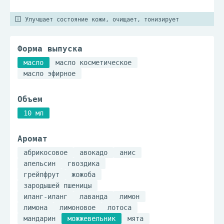
Улучшает состояние кожи, очищает, тонизирует
Форма выпуска
масло
масло косметическое
масло эфирное
Объем
10 мл
Аромат
абрикосовое
авокадо
анис
апельсин
гвоздика
грейпфрут
жожоба
зародышей пшеницы
иланг-иланг
лаванда
лимон
лимона
лимоновое
лотоса
мандарин
можжевельник
мята