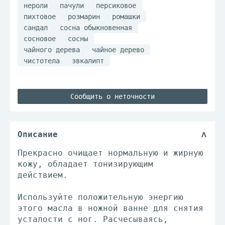
нероли
пачули
персиковое
пихтовое
розмарин
ромашки
сандал
сосна обыкновенная
сосновое
сосны
чайного дерева
чайное дерево
чистотела
эвкалипт
Сообщить о неточности
Описание
Прекрасно очищает нормальную и жирную
кожу, обладает тонизирующим
действием.
Используйте положительную энергию
этого масла в ножной ванне для снятия
усталости с ног. Расчесываясь,