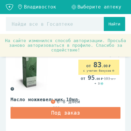
Найти
На сайте изменился способ авторизации. Просьба
Товары для красоты и здоровья
Мир Ароматов
заново авторизоваться в профиле. Спасибо за
содействие!
83
.00
с учетом бонусов
95
103
.00
.00
+ 3
Масло можжевельник 10мл
Натуральные масла ООО