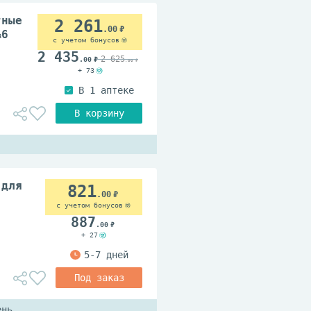
тные
2 261
.00
№6
с учетом бонусов
2 435
2 625
.00
.00
+ 73
 для
821
.00
с учетом бонусов
887
.00
+ 27
ень