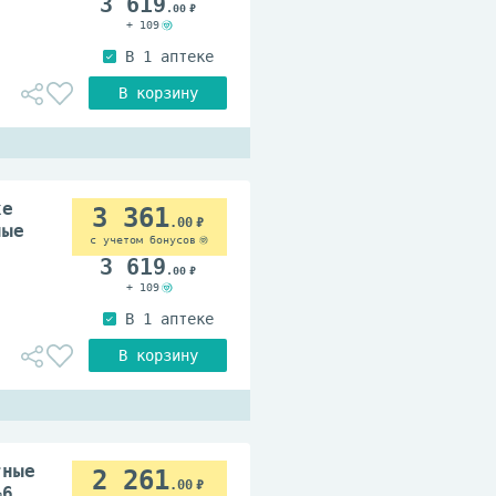
3 619
.00
+ 109
xe
3 361
.00
ные
с учетом бонусов
3 619
.00
+ 109
тные
2 261
.00
№6