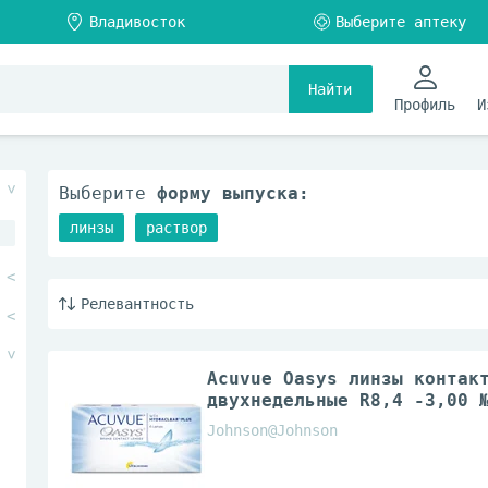
Найти
Профиль
И
Выберите
форму выпуска:
линзы
раствор
Релевантность
Acuvue Oasys линзы контак
двухнедельные R8,4 -3,00 
Johnson@Johnson