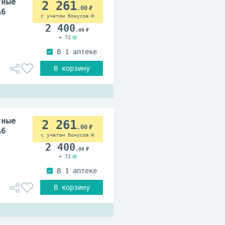
тные
2 261
.00
№6
с учетом бонусов
2 400
.00
+ 72
тные
2 261
.00
№6
с учетом бонусов
2 400
.00
+ 72