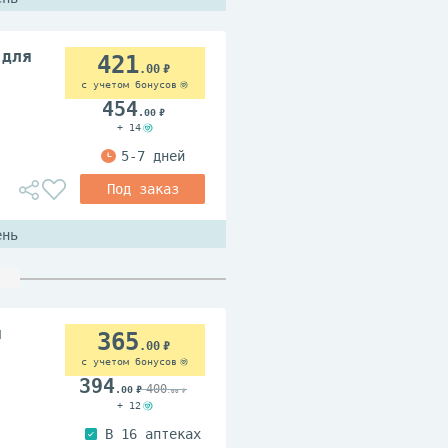
 для
421
.00
с учетом бонусов
454
.00
+ 14
ень
я
365
.00
с учетом бонусов
394
400
.00
.00
+ 12