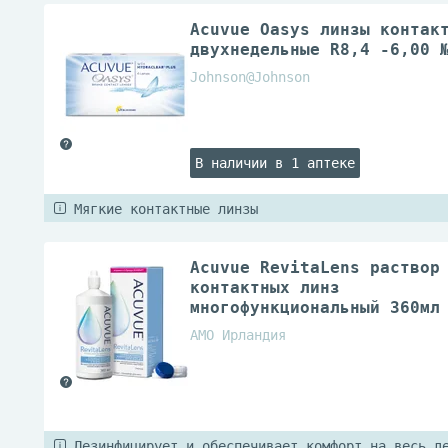
Acuvue Oasys линзы контак
двухнедельные R8,4 -6,00 
Johnson@Johnson
В наличии в 1 аптеке
Мягкие контактные линзы
Acuvue RevitaLens раствор
контактных линз
многофункциональный 360мл
AMO Ирландия
Дезинфицирует и обеспечивает комфорт на весь д