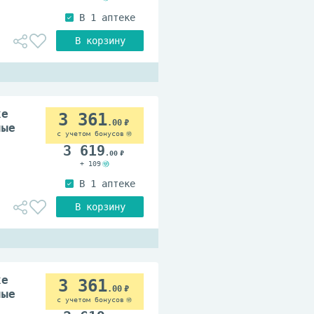
xe
3 361
.00
ные
с учетом бонусов
3 619
.00
+ 109
xe
3 361
.00
ные
с учетом бонусов