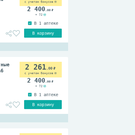
с учетом бонусов
2 400
.00
+ 72
тные
2 261
.00
№6
с учетом бонусов
2 400
.00
+ 72