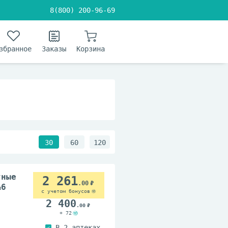
8(800) 200-96-69
збранное
Заказы
Корзина
30
60
120
тные
2 261
.00
№6
с учетом бонусов
2 400
.00
+ 72