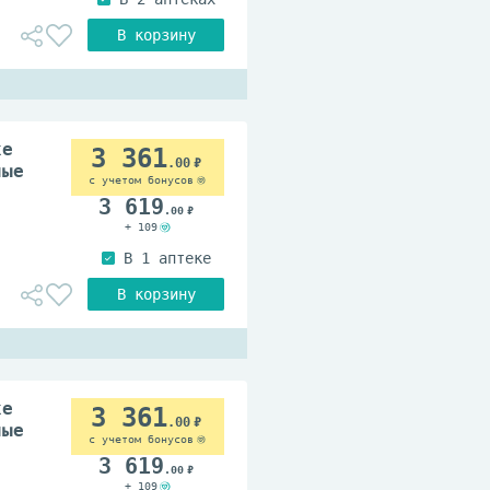
xe
3 361
.00
ные
с учетом бонусов
3 619
.00
+ 109
xe
3 361
.00
ные
с учетом бонусов
3 619
.00
+ 109