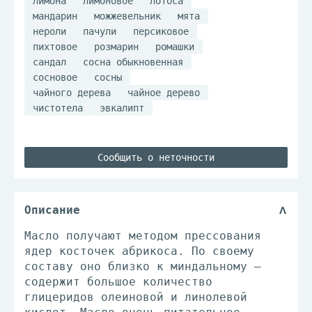
лимона
лимоновое
лотоса
мандарин
можжевельник
мята
нероли
пачули
персиковое
пихтовое
розмарин
ромашки
сандал
сосна обыкновенная
сосновое
сосны
чайного дерева
чайное дерево
чистотела
эвкалипт
Сообщить о неточности
Описание
Масло получают методом прессования
ядер косточек абрикоса. По своему
составу оно близко к миндальному –
содержит большое количество
глицеридов олеиновой и линолевой