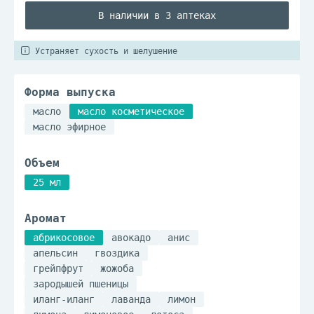
В наличии в 3 аптеках
Устраняет сухость и шелушение
Форма выпуска
масло
масло косметическое
масло эфирное
Объем
25 мл
Аромат
абрикосовое
авокадо
анис
апельсин
гвоздика
грейпфрут
жожоба
зародышей пшеницы
иланг-иланг
лаванда
лимон